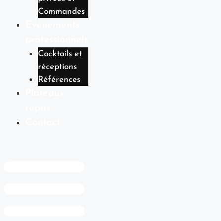
Commandes
Événements
professionnels
Cocktails et
réceptions
Références
Plateaux
repas
Contact