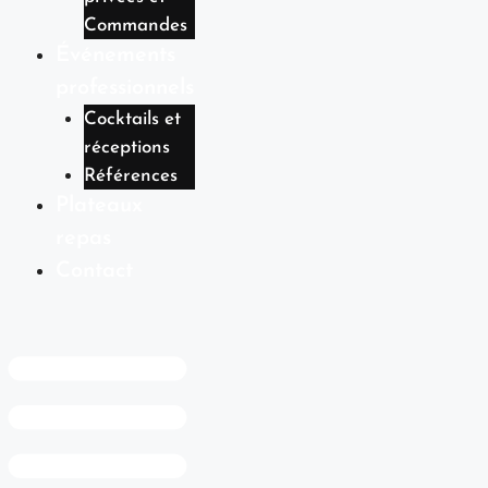
Commandes
Événements
professionnels
Cocktails et
réceptions
Références
Plateaux
repas
Contact