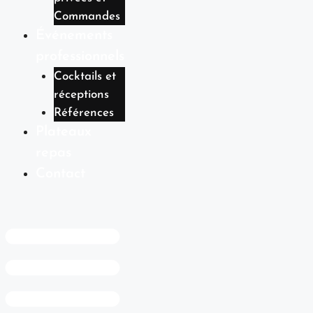
Commandes
Événements
professionnels
Cocktails et
réceptions
Références
Plateaux
repas
Contact