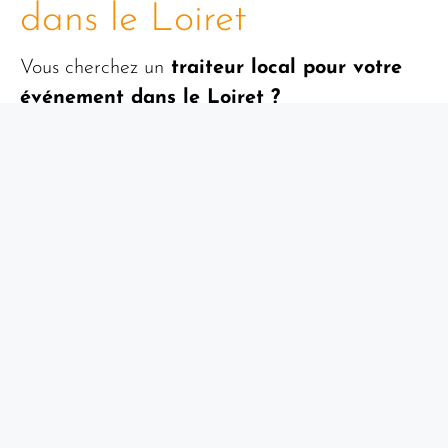
dans le Loiret
Vous cherchez un
traiteur local pour votre
événement dans le Loiret ?
Elan Traiteur est le partenaire idéal pour vos
célébrations.
Nous proposons des menus personnalisés pour
tous types d’occasions.
Que ce soit pour votre mariage à
Gien
, votre
fête d’anniversaire à
Montargis
ou votre
réunion d’affaires à
Saran
, notre équipe
passionnée mettra tout en œuvre pour vous
offrir une expérience culinaire unique.
Nous utilisons des produits frais et de