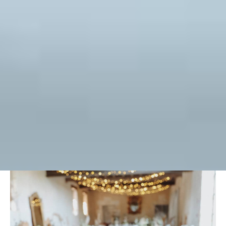
« La passion culinaire crée
des événements inoubliables ».
Sylvain Fleuriet